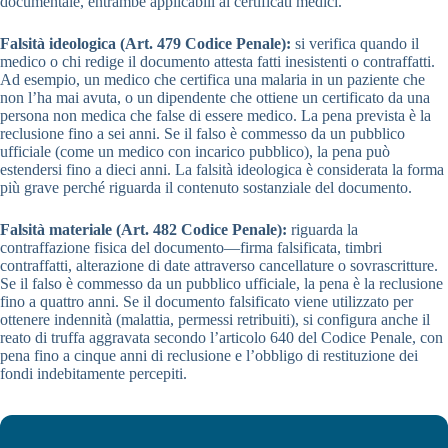
documentale, entrambe applicabili ai certificati medici.
Falsità ideologica (Art. 479 Codice Penale):
si verifica quando il
medico o chi redige il documento attesta fatti inesistenti o contraffatti.
Ad esempio, un medico che certifica una malaria in un paziente che
non l’ha mai avuta, o un dipendente che ottiene un certificato da una
persona non medica che false di essere medico. La pena prevista è la
reclusione fino a sei anni. Se il falso è commesso da un pubblico
ufficiale (come un medico con incarico pubblico), la pena può
estendersi fino a dieci anni. La falsità ideologica è considerata la forma
più grave perché riguarda il contenuto sostanziale del documento.
Falsità materiale (Art. 482 Codice Penale):
riguarda la
contraffazione fisica del documento—firma falsificata, timbri
contraffatti, alterazione di date attraverso cancellature o sovrascritture.
Se il falso è commesso da un pubblico ufficiale, la pena è la reclusione
fino a quattro anni. Se il documento falsificato viene utilizzato per
ottenere indennità (malattia, permessi retribuiti), si configura anche il
reato di truffa aggravata secondo l’articolo 640 del Codice Penale, con
pena fino a cinque anni di reclusione e l’obbligo di restituzione dei
fondi indebitamente percepiti.