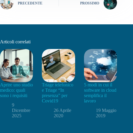
PRECEDENTE
PROSSIMO
Articoli correlati
Aprire uno studio
Triage telefonico
5 modi in cui il
medico: quali
e Triage “In
software in cloud
sono i requisiti
presenza” per
semplifica il
Covid19
lavoro
9
Dicembre
26 Aprile
19 Maggio
2025
2020
2019