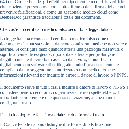
640 del Codice Penale, gli effetti per dipendenti e medici, le verifiche
che le aziende possono mettere in atto, il ruolo della firma digitale nel
prevenire falsificazioni, e come un gestionale medico cloud come
BeebeeDoc garantisce tracciabilità totale dei documenti.
Che cos’è un certificato medico falso secondo la legge italiana
La legge italiana riconosce il certificato medico falso come un
documento che attesta volontariamente condizioni mediche non vere o
alterate. Si configura falso quando: attesta una patologia mai avuta o
significativamente esagerata, riporta date alterate per prolungare
illegittimamente il periodo di assenza dal lavoro, è modificato
digitalmente con software di editing alterando firma o contenuti, è
compilato da un soggetto non autorizzato o non medico, omette
informazioni rilevanti per indurre in errore il datore di lavoro o l’INPS.
Il documento serve in tutti i casi a indurre il datore di lavoro o l’INPS a
concedere benefici economici o permessi che non spetterebbero. È
importante comprendere che qualsiasi alterazione, anche minima,
configura il reato.
Falsità ideologica e falsità materiale: le due forme di reato
Il Codice Penale italiano distingue due forme di falsificazione