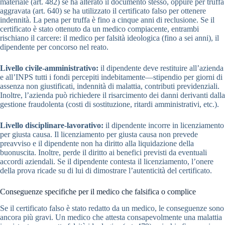
materiale (art. 482) se ha alterato il documento stesso, oppure per truffa
aggravata (art. 640) se ha utilizzato il certificato falso per ottenere
indennità. La pena per truffa è fino a cinque anni di reclusione. Se il
certificato è stato ottenuto da un medico compiacente, entrambi
rischiano il carcere: il medico per falsità ideologica (fino a sei anni), il
dipendente per concorso nel reato.
Livello civile-amministrativo:
il dipendente deve restituire all’azienda
e all’INPS tutti i fondi percepiti indebitamente—stipendio per giorni di
assenza non giustificati, indennità di malattia, contributi previdenziali.
Inoltre, l’azienda può richiedere il risarcimento dei danni derivanti dalla
gestione fraudolenta (costi di sostituzione, ritardi amministrativi, etc.).
Livello disciplinare-lavorativo:
il dipendente incorre in licenziamento
per giusta causa. Il licenziamento per giusta causa non prevede
preavviso e il dipendente non ha diritto alla liquidazione della
buonuscita. Inoltre, perde il diritto ai benefici previsti da eventuali
accordi aziendali. Se il dipendente contesta il licenziamento, l’onere
della prova ricade su di lui di dimostrare l’autenticità del certificato.
Conseguenze specifiche per il medico che falsifica o complice
Se il certificato falso è stato redatto da un medico, le conseguenze sono
ancora più gravi. Un medico che attesta consapevolmente una malattia