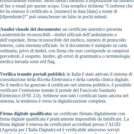
effettivamente emesso. Molti medici mettono a disposizione un numero
di fax o email per questo scopo. Una semplice richiesta “Confermi che
lei ha emesso il certificato n. [numero] in data [data] a nome di
[dipendente]?” può smascherare un falso in pochi minuti.
Analisi visuale del documento:
un certificato autentico presenta
caratteristiche riconoscibili—timbri ufficiali dell’ambulatorio o
dell’ospedale, firma riconoscibile del medico, numero di protocollo
interno, carta intestata ufficiale. Se il documento è stampato su carta
ordinaria, privo di timbri, con firma che non corrisponde ai campioni
precedenti, è sospetto. Inoltre, gli errori di grammatica o terminologia
medica inesatta sono red flag.
Verifica tramite portali pubblici:
in Italia è stato attivato il sistema di
consultazione della Ricetta Elettronica e della cartella clinica digitale.
Se il medico ha generato il certificato nel sistema pubblico, è possibile
verificare l’emissione tramite il portale del Fascicolo Sanitario
Elettronico (FSE 2.0). Sebbene non tutti i certificati siano ancora nel
sistema, la tendenza è verso la digitalizzazione completa.
Firma digitale qualificata:
un certificato firmato digitalmente con
firma digitale qualificata è praticamente impossibile da falsificare. La
firma digitale è emessa da certificatori accreditati presso l’AGID
(Agenzia per l’Italia Digitale) ed è verificabile attraverso servizi