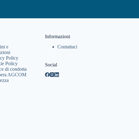
Informazioni
ini e
Contattaci
izioni
cy Policy
ie Policy
Social
ce di condotta
ibera AGCOM
rezza