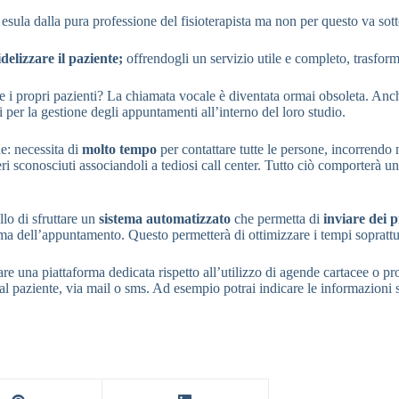
sula dalla pura professione del fisioterapista ma non per questo va sott
idelizzare il paziente;
offrendogli un servizio utile e completo, trasform
e i propri pazienti? La chiamata vocale è diventata ormai obsoleta. Anch
 per la gestione degli appuntamenti all’interno del loro studio.
e: necessita di
molto tempo
per contattare tutte le persone, incorrendo 
 sconosciuti associandoli a tediosi call center. Tutto ciò comporterà un 
lo di sfruttare un
sistema automatizzato
che permetta di
inviare dei p
dell’appuntamento. Questo permetterà di ottimizzare i tempi soprattutt
zare una piattaforma dedicata rispetto all’utilizzo di agende cartacee
al paziente, via mail o sms. Ad esempio potrai indicare le informazioni su