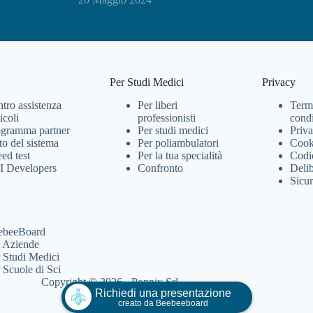
Per Studi Medici
Privacy
tro assistenza
Per liberi
Term
icoli
professionisti
cond
gramma partner
Per studi medici
Priva
to del sistema
Per poliambulatori
Cook
ed test
Per la tua specialità
Codi
I Developers
Confronto
Del
Sicu
ebeeBoard
 Aziende
 Studi Medici
 Scuole di Sci
Copyright © 2026 - Poppix Srl
Richiedi una presentazione
creato da Beebeeboard