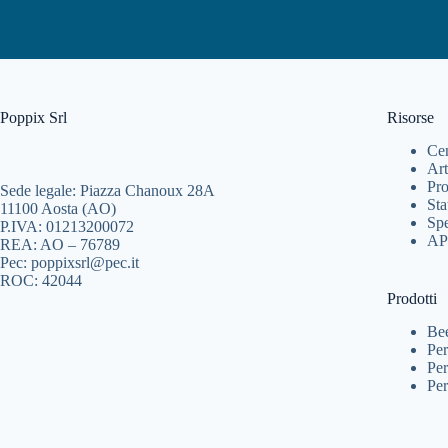
Poppix Srl
Risorse
Cen
Art
Pro
Sede legale: Piazza Chanoux 28A
Sta
11100 Aosta (AO)
Spe
P.IVA: 01213200072
AP
REA: AO – 76789
Pec: poppixsrl@pec.it
ROC: 42044
Prodotti
Be
Per
Per
Per