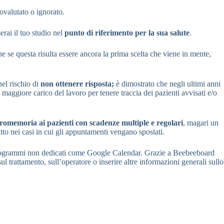
ovalutato o ignorato.
erai il tuo studio nel
punto di riferimento per la sua salute
.
e se questa risulta essere ancora la prima scelta che viene in mente,
nel rischio di
non ottenere risposta;
è dimostrato che negli ultimi anni
maggiore carico del lavoro per tenere traccia dei pazienti avvisati e/o
romemoria ai pazienti con scadenze multiple e regolari
, magari un
o nei casi in cui gli appuntamenti vengano spostati.
 o programmi non dedicati come Google Calendar. Grazie a Beebeeboard
l trattamento, sull’operatore o inserire altre informazioni generali sullo