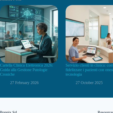
Cartella Clinica Elettronica 2026:
Servizio clienti in clinica: co
Guida alla Gestione Patologie
fidelizzare i pazienti con ones
Croniche
tecnologia
27 February 2026
27 October 2025
Poppix Srl
Resource