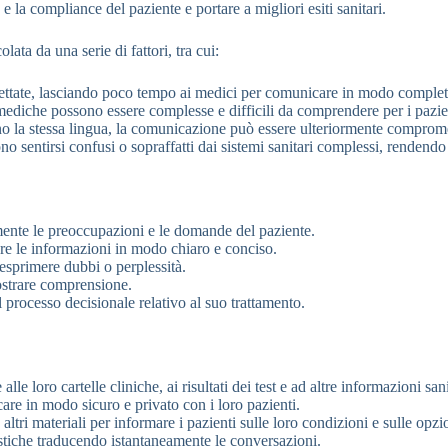
e la compliance del paziente e portare a migliori esiti sanitari.
ata da una serie di fattori, tra cui:
ettate, lasciando poco tempo ai medici per comunicare in modo completo
ediche possono essere complesse e difficili da comprendere per i pazie
o la stessa lingua, la comunicazione può essere ulteriormente comprom
no sentirsi confusi o sopraffatti dai sistemi sanitari complessi, rendend
ente le preoccupazioni e le domande del paziente.
re le informazioni in modo chiaro e conciso.
esprimere dubbi o perplessità.
ostrare comprensione.
l processo decisionale relativo al suo trattamento.
le loro cartelle cliniche, ai risultati dei test e ad altre informazioni sani
re in modo sicuro e privato con i loro pazienti.
altri materiali per informare i pazienti sulle loro condizioni e sulle opzi
stiche traducendo istantaneamente le conversazioni.