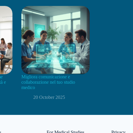
me
Migliora comunicazione e
tà e
collaborazione nel tuo studio
medico
20 October 2025
s
For Medical Studies
Privacy