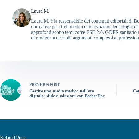
Laura M.
Laura M. è la responsabile dei contenuti editoriali di B
normative per studi medici e innovazione tecnologica in 
approfondiscono temi come FSE 2.0, GDPR sanitario e fa
di rendere accessibili argomenti complessi ai professionis
PREVIOUS
POST
Gestire uno studio medico nell’era
Com
digitale: sfide e soluzioni con BeebeeDoc
Related Posts