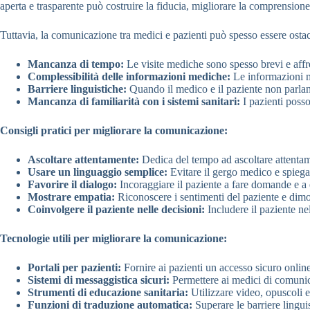
aperta e trasparente può costruire la fiducia, migliorare la comprensione 
Tuttavia, la comunicazione tra medici e pazienti può spesso essere ostacol
Mancanza di tempo:
Le visite mediche sono spesso brevi e affr
Complessibilità delle informazioni mediche:
Le informazioni m
Barriere linguistiche:
Quando il medico e il paziente non parlan
Mancanza di familiarità con i sistemi sanitari:
I pazienti posso
Consigli pratici per migliorare la comunicazione:
Ascoltare attentamente:
Dedica del tempo ad ascoltare attentam
Usare un linguaggio semplice:
Evitare il gergo medico e spiega
Favorire il dialogo:
Incoraggiare il paziente a fare domande e a 
Mostrare empatia:
Riconoscere i sentimenti del paziente e dim
Coinvolgere il paziente nelle decisioni:
Includere il paziente ne
Tecnologie utili per migliorare la comunicazione:
Portali per pazienti:
Fornire ai pazienti un accesso sicuro online al
Sistemi di messaggistica sicuri:
Permettere ai medici di comunica
Strumenti di educazione sanitaria:
Utilizzare video, opuscoli e 
Funzioni di traduzione automatica:
Superare le barriere lingui