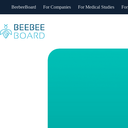
Skip
BeebeeBoard
For Companies
For Medical Studies
For
to
content