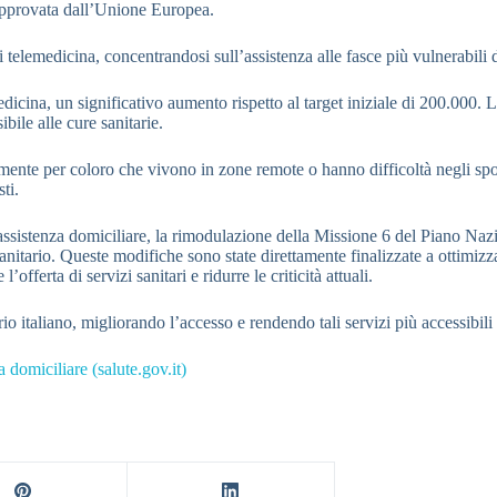
approvata dall’Unione Europea.
di telemedicina, concentrandosi sull’assistenza alle fasce più vulnerabili
edicina, un significativo aumento rispetto al target iniziale di 200.000.
bile alle cure sanitarie.
almente per coloro che vivono in zone remote o hanno difficoltà negli sp
ti.
’assistenza domiciliare, la rimodulazione della Missione 6 del Piano Na
 sanitario. Queste modifiche sono state direttamente finalizzate a ottimiz
’offerta di servizi sanitari e ridurre le criticità attuali.
io italiano, migliorando l’accesso e rendendo tali servizi più accessibil
 domiciliare (salute.gov.it)