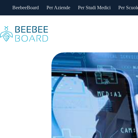
Salta
BeebeeBoard
Per Aziende
Per Studi Medici
Per Scuole
al
contenuto