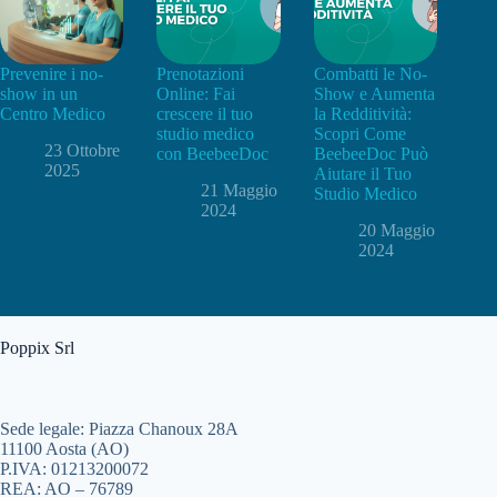
Prevenire i no-
Prenotazioni
Combatti le No-
show in un
Online: Fai
Show e Aumenta
Centro Medico
crescere il tuo
la Redditività:
studio medico
Scopri Come
23 Ottobre
con BeebeeDoc
BeebeeDoc Può
2025
Aiutare il Tuo
21 Maggio
Studio Medico
2024
20 Maggio
2024
Poppix Srl
Sede legale: Piazza Chanoux 28A
11100 Aosta (AO)
P.IVA: 01213200072
REA: AO – 76789