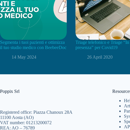
Segmenta i tuoi pazienti e ottimizza
Triage telefonico e Triage “In
il tuo studio medico con BeebeeDoc
presenza” per Covid19
14 May 2024
26 April 2020
Poppix Srl
Resource
Hel
Art
Par
Registered office: Piazza Chanoux 28A
Sys
11100 Aosta (AO)
Spe
VAT number: 01213200072
AP
REA: AO – 76789