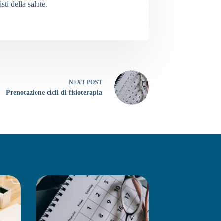
ti della salute.
NEXT
POST
Prenotazione cicli di fisioterapia