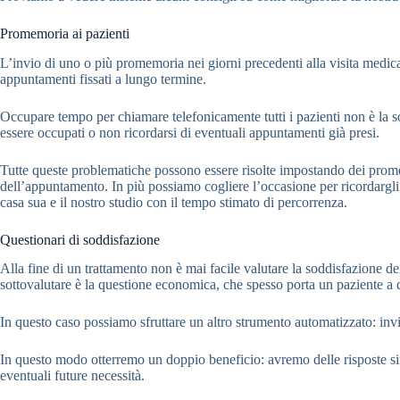
Promemoria ai pazienti
L’invio di uno o più promemoria nei giorni precedenti alla visita medica è
appuntamenti fissati a lungo termine.
Occupare tempo per chiamare telefonicamente tutti i pazienti non è la s
essere occupati o non ricordarsi di eventuali appuntamenti già presi.
Tutte queste problematiche possono essere risolte impostando dei prome
dell’appuntamento. In più possiamo cogliere l’occasione per ricordargli al
casa sua e il nostro studio con il tempo stimato di percorrenza.
Questionari di soddisfazione
Alla fine di un trattamento non è mai facile valutare la soddisfazione 
sottovalutare è la questione economica, che spesso porta un paziente a d
In questo caso possiamo sfruttare un altro strumento automatizzato: inv
In questo modo otterremo un doppio beneficio: avremo delle risposte sinc
eventuali future necessità.