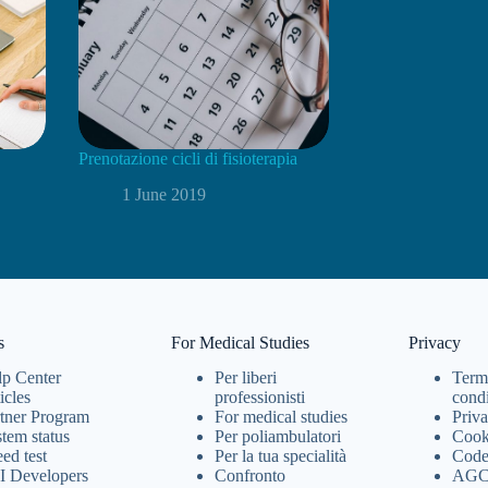
Prenotazione cicli di fisioterapia
1 June 2019
s
For Medical Studies
Privacy
p Center
Per liberi
Term
icles
professionisti
condi
tner Program
For medical studies
Priva
tem status
Per poliambulatori
Cook
ed test
Per la tua specialità
Code
I Developers
Confronto
AG