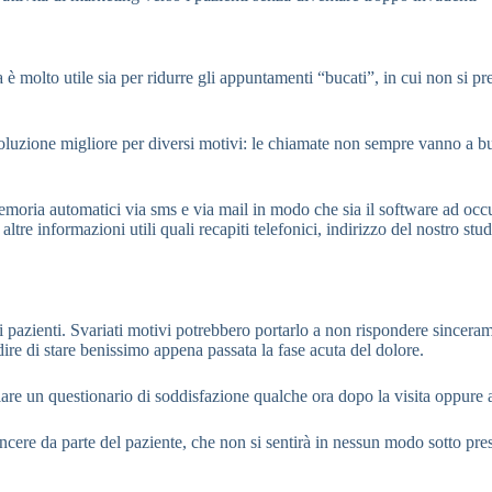
 molto utile sia per ridurre gli appuntamenti “bucati”, in cui non si prese
oluzione migliore per diversi motivi: le chiamate non sempre vanno a bu
moria automatici via sms e via mail in modo che sia il software ad occ
tre informazioni utili quali recapiti telefonici, indirizzo del nostro stu
dei pazienti. Svariati motivi potrebbero portarlo a non rispondere sinc
ire di stare benissimo appena passata la fase acuta del dolore.
iare un questionario di soddisfazione qualche ora dopo la visita oppure 
ere da parte del paziente, che non si sentirà in nessun modo sotto pressi