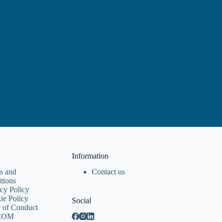
Information
s and
Contact us
tions
cy Policy
ie Policy
Social
 of Conduct
COM