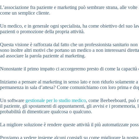
L’associazione fra paziente e marketing può sembrare strana, alle volte a
come un semplice cliente.
Un medico, e in generale ogni specialista, ha come obiettivo del suo la
pazienti o promozione della propria attività.
Questa visione è rafforzata dal fatto che un professionista sanitario n
sono inoltre altri motivi che portano un medico a non interessarsi diret
ad associare la parola paziente al marketing.
Nonostante il primo impatto ci accorgeremo presto di come la capacità di a
Iniziamo a pensare al marketing in senso lato e non ridurlo solamente a 
permanenza in sala d’attesa? Come comunichiamo con loro prima e dopo
Un software
gestionale per lo studio medico
, come Beebeeboard, può riv
il paziente, gli spostamenti di appuntamenti, gli avvisi e i promemoria
probabilità di dimenticare qualcosa o qualcuno.
La migliore soluzione è rendere queste attività il più automatizzate pos
Proviamo a vedere insieme alcuni consigli su come migliorare la nostra a