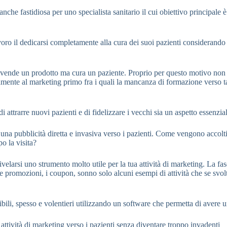
nche fastidiosa per uno specialista sanitario il cui obiettivo principale 
voro il dedicarsi completamente alla cura dei suoi pazienti considerando
on vende un prodotto ma cura un paziente. Proprio per questo motivo non 
tamente al marketing primo fra i quali la mancanza di formazione verso ta
ttrarre nuovi pazienti e di fidelizzare i vecchi sia un aspetto essenziale
una pubblicità diretta e invasiva verso i pazienti. Come vengono accolti
 la visita?
elarsi uno strumento molto utile per la tua attività di marketing. La fas
, le promozioni, i coupon, sonno solo alcuni esempi di attività che se s
sibili, spesso e volentieri utilizzando un software che permetta di aver
ttività di marketing verso i pazienti senza diventare troppo invadenti