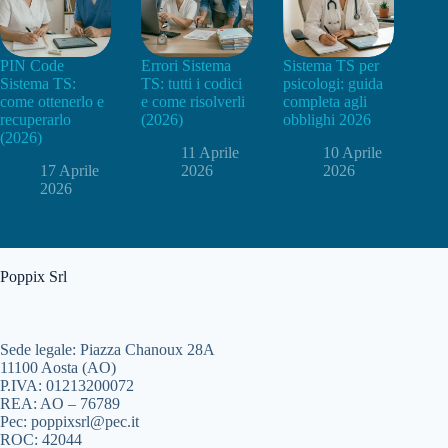
PIN Code
Errori Sistema
Sistema TS per
Sistema TS:
TS: tutti i codici
psicologi: guida
come ottenerlo e
e come risolverli
completa agli
recuperarlo
(2026)
obblighi 2026
(2026)
11 Aprile
10 Aprile
17 Aprile
2026
2026
2026
Poppix Srl
Sede legale: Piazza Chanoux 28A
11100 Aosta (AO)
P.IVA: 01213200072
REA: AO – 76789
Pec: poppixsrl@pec.it
ROC: 42044