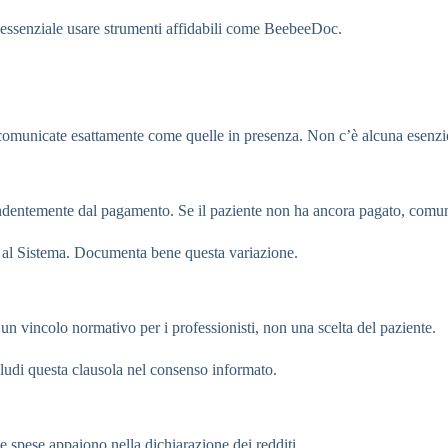
è essenziale usare strumenti affidabili come BeebeeDoc.
e comunicate esattamente come quelle in presenza. Non c’è alcuna esenzi
ipendentemente dal pagamento. Se il paziente non ha ancora pagato, com
o al Sistema. Documenta bene questa variazione.
un vincolo normativo per i professionisti, non una scelta del paziente.
cludi questa clausola nel consenso informato.
e spese appaiono nella dichiarazione dei redditi.