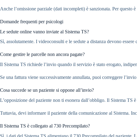
Anche l’omissione parziale (dati incompleti) è sanzionata. Per questo 
Domande frequenti per psicologi
Le sedute online vanno inviate al Sistema TS?
Sì, assolutamente. I videoconsulti e le sedute a distanza devono esser
Come gestire le parcelle non ancora pagate?
Il Sistema TS richiede l’invio quando il servizio è stato erogato, ind
Se una fattura viene successivamente annullata, puoi correggere l’invi
Cosa succede se un paziente si oppone all’invio?
L’opposizione del paziente non ti esonera dall’obbligo. Il Sistema TS è 
Tuttavia, devi informare il paziente della comunicazione al Sistema. In
Il Sistema TS è collegato al 730 Precompilato?
Sì, i dati del Sistema TS alimentano il 730 Precompilato del paziente. L