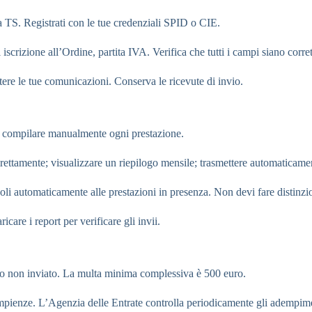
ma TS. Registrati con le tue credenziali SPID o CIE.
 iscrizione all’Ordine, partita IVA. Verifica che tutti i campi siano corret
tere le tue comunicazioni. Conserva le ricevute di invio.
i compilare manualmente ogni prestazione.
irettamente; visualizzare un riepilogo mensile; trasmettere automaticame
doli automaticamente alle prestazioni in presenza. Non devi fare distinzi
icare i report per verificare gli invii.
to non inviato. La multa minima complessiva è 500 euro.
pienze. L’Agenzia delle Entrate controlla periodicamente gli adempime