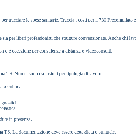
er tracciare le spese sanitarie. Traccia i costi per il 730 Precompilato e 
ale sia per liberi professionisti che strutture convenzionate. Anche chi la
 Non c’è eccezione per consulenze a distanza o videoconsulti.
tema TS. Non ci sono esclusioni per tipologia di lavoro.
a o online.
agnostici.
olastica.
dute in presenza.
ema TS. La documentazione deve essere dettagliata e puntuale.