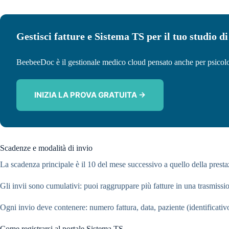
Gestisci fatture e Sistema TS per il tuo studio di
BeebeeDoc è il gestionale medico cloud pensato anche per psicologi
INIZIA LA PROVA GRATUITA →
Scadenze e modalità di invio
La scadenza principale è il 10 del mese successivo a quello della presta
Gli invii sono cumulativi: puoi raggruppare più fatture in una trasmission
Ogni invio deve contenere: numero fattura, data, paziente (identificati
Come registrarsi al portale Sistema TS