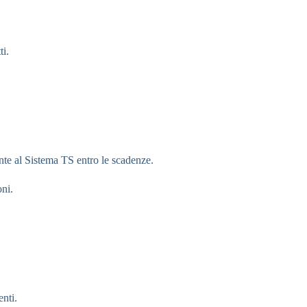
ti.
nte al Sistema TS entro le scadenze.
oni.
nti.