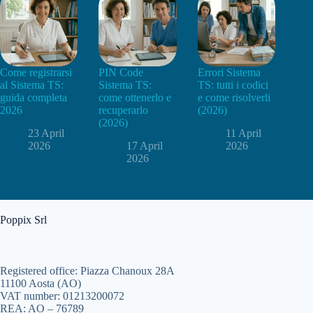
Come registrarsi
PIN Code
Errori Sistema
al Sistema TS:
Sistema TS:
TS: tutti i codici
guida completa
come ottenerlo e
e come risolverli
2026
recuperarlo
(2026)
(2026)
23 April
11 April
2026
17 April
2026
2026
Poppix Srl
Registered office: Piazza Chanoux 28A
11100 Aosta (AO)
VAT number: 01213200072
REA: AO – 76789