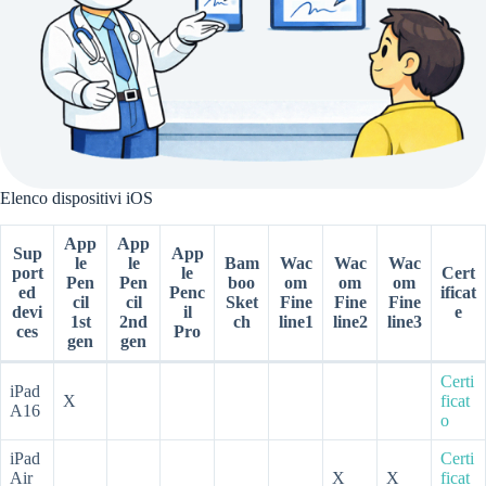
Elenco dispositivi iOS
App
App
Sup
App
le
le
Bam
Wac
Wac
Wac
port
le
Cert
Pen
Pen
boo
om
om
om
ed
Penc
ificat
cil
cil
Sket
Fine
Fine
Fine
devi
il
e
1st
2nd
ch
line1
line2
line3
ces
Pro
gen
gen
Certi
iPad
X
ficat
A16
o
iPad
Certi
Air
X
X
ficat