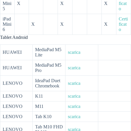
Mini
X
X
X
ficat
5
o
iPad
Certi
Mini
X
X
X
ficat
6
o
Tablet Android
MediaPad M5
HUAWEI
scarica
Lite
MediaPad M5
HUAWEI
scarica
Pro
IdeaPad Duet
LENOVO
scarica
Chromebook
LENOVO
K11
scarica
LENOVO
M11
scarica
LENOVO
Tab K10
scarica
Tab M10 FHD
LENOVO
scarica