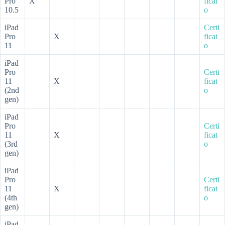
Pro
X
ficat
10.5
o
iPad
Certi
Pro
X
ficat
11
o
iPad
Pro
Certi
11
X
ficat
(2nd
o
gen)
iPad
Pro
Certi
11
X
ficat
(3rd
o
gen)
iPad
Pro
Certi
11
X
ficat
(4th
o
gen)
iPad