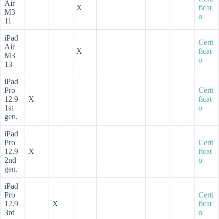
Air
X
ficat
M3
o
11
iPad
Certi
Air
X
ficat
M3
o
13
iPad
Pro
Certi
12.9
X
ficat
1st
o
gen.
iPad
Pro
Certi
12.9
X
ficat
2nd
o
gen.
iPad
Pro
Certi
12.9
X
ficat
3rd
o