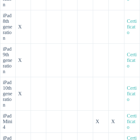
n
iPad
8th
Certi
gene
X
ficat
ratio
o
n
iPad
9th
Certi
gene
X
ficat
ratio
o
n
iPad
10th
Certi
gene
X
ficat
ratio
o
n
iPad
Certi
Mini
X
X
ficat
4
o
iPad
Certi