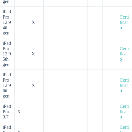
gen.
iPad
Pro
Certi
12.9
X
ficat
4th
o
gen.
iPad
Pro
Certi
12.9
X
ficat
5th
o
gen.
iPad
Pro
Certi
12.9
X
ficat
6th
o
gen.
iPad
Certi
Pro
X
ficat
9.7
o
iPad
Certi