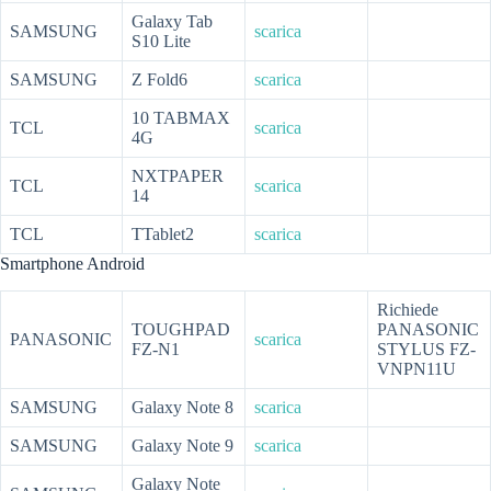
Galaxy Tab
SAMSUNG
scarica
S10 Lite
SAMSUNG
Z Fold6
scarica
10 TABMAX
TCL
scarica
4G
NXTPAPER
TCL
scarica
14
TCL
TTablet2
scarica
Smartphone Android
Richiede
TOUGHPAD
PANASONIC
PANASONIC
scarica
FZ-N1
STYLUS FZ-
VNPN11U
SAMSUNG
Galaxy Note 8
scarica
SAMSUNG
Galaxy Note 9
scarica
Galaxy Note