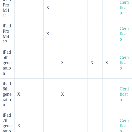
Certi
Pro
X
ficat
M4
o
11
iPad
Certi
Pro
X
ficat
M4
o
13
iPad
5th
Certi
gene
X
X
X
ficat
ratio
o
n
iPad
6th
Certi
gene
X
X
ficat
ratio
o
n
iPad
7th
Certi
gene
X
ficat
ratio
o