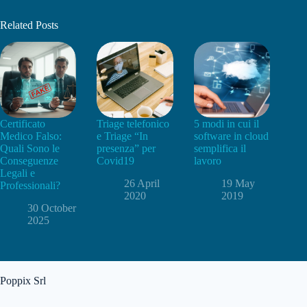
Related Posts
Certificato
Triage telefonico
5 modi in cui il
Medico Falso:
e Triage “In
software in cloud
Quali Sono le
presenza” per
semplifica il
Conseguenze
Covid19
lavoro
Legali e
26 April
19 May
Professionali?
2020
2019
30 October
2025
Poppix Srl