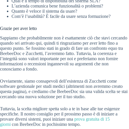
Qual è il tempo di disponibilità del sistema SLA?
L’azienda comunica bene funzionalità o problemi?
Quanto è veloce il sistema da usare?
Com’è l’usabilità? È facile da usare senza formazione?
Grazie per aver letto
Sappiamo che probabilmente non è esattamente ciò che stavi cercando
quando sei arrivato qui, quindi ti ringraziamo per aver letto fino a
questo punto. Se fossimo stati in grado di fare un confronto equo tra
BeebeeDoc e Zucchetti, l’avremmo fatto. Tuttavia, la coerenza e
l’integrità sono valori importante per noi e preferiamo non fornire
informazioni o recensioni ingannevoli su argomenti che non
conosciamo a fondo.
Ovviamente, siamo consapevoli dell’esistenza di Zucchetti come
software gestionale per studi medici (altrimenti non avremmo creato
questa pagina), e crediamo che BeebeeDoc sia una valida scelta se stai
cercando una nuova soluzione per il tuo studio.
Tuttavia, la scelta migliore spetta solo a te in base alle tue esigenze
specifiche. Il nostro consiglio per il prossimo passo è di iniziare a
provare diversi sistemi, puoi iniziare una
prova gratuita di 15
giorni
con BeebeeDoc in pochissimo tempo.