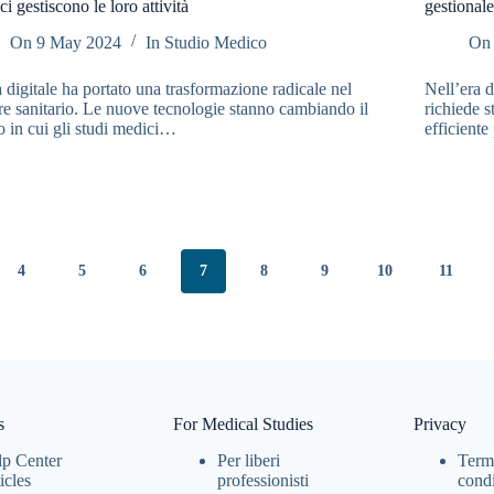
i gestiscono le loro attività
gestionale
On
9 May 2024
In
Studio Medico
On
 digitale ha portato una trasformazione radicale nel
Nell’era d
re sanitario. Le nuove tecnologie stanno cambiando il
richiede 
 in cui gli studi medici…
efficiente
4
5
6
7
8
9
10
11
s
For Medical Studies
Privacy
p Center
Per liberi
Term
icles
professionisti
condi