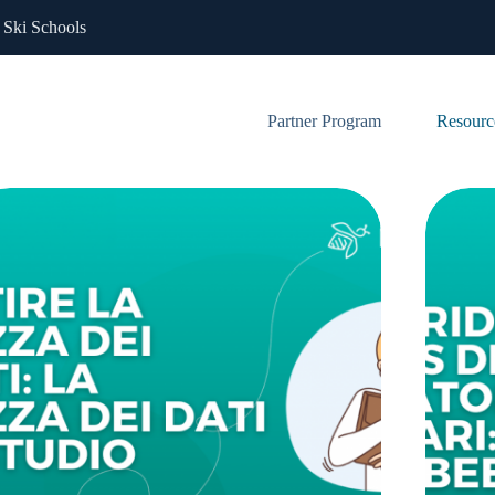
 Ski Schools
Partner Program
Resourc