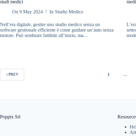
studi medici
medic
On
9 May 2024
In
Studio Medico
Nell’era digitale, gestire uno studio medico senza un
L’era
software gestionale efficiente è come guidare un’auto senza
setto
motore. Può sembrare fattibile all’inizio, ma…
modo
1
…
PREV
Poppix Srl
Resource
Hel
Art